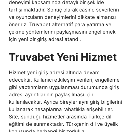
deneyimi kapsamında detaylı bir şekilde
tartışılmaktadır. Sonuç olarak casino severlerin
ve oyuncuların deneyimlerini dikkate almanızı
öneririz. Truvabet alternatif para yatırma ve
çekme yöntemlerini paylaşmasını engellemek
için yeni bir giriş adresi atandı.
Truvabet Yeni Hizmet
Hizmet yeni giriş adresi altında devam
edecektir. Kullanıcı etkileşim verileri, engelleme
gibi yaptırımların uygulanması durumunda giriş
adresi ayrıntılarının paylaşılması için
kullanılacaktır. Ayrıca bireyler aynı giriş bilgilerini
kullanarak hesaplarına rahatlıkla erişebilirler.
Site, sunduğu hizmetler arasında Türkçe dil
eğitimi de sunmaktadır. Türkçenin dil ve üyelik
konusunda herhangi bir zorlukla