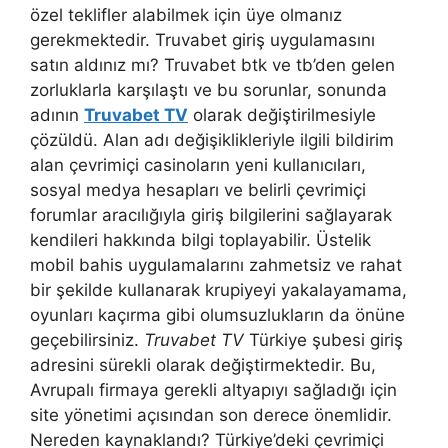
özel teklifler alabilmek için üye olmanız
gerekmektedir. Truvabet giriş uygulamasını
satın aldınız mı? Truvabet btk ve tb’den gelen
zorluklarla karşılaştı ve bu sorunlar, sonunda
adının
Truvabet TV
olarak değiştirilmesiyle
çözüldü. Alan adı değişiklikleriyle ilgili bildirim
alan çevrimiçi casinoların yeni kullanıcıları,
sosyal medya hesapları ve belirli çevrimiçi
forumlar aracılığıyla giriş bilgilerini sağlayarak
kendileri hakkında bilgi toplayabilir. Üstelik
mobil bahis uygulamalarını zahmetsiz ve rahat
bir şekilde kullanarak krupiyeyi yakalayamama,
oyunları kaçırma gibi olumsuzlukların da önüne
geçebilirsiniz.
Truvabet TV
Türkiye şubesi giriş
adresini sürekli olarak değiştirmektedir. Bu,
Avrupalı ​​firmaya gerekli altyapıyı sağladığı için
site yönetimi açısından son derece önemlidir.
Nereden kaynaklandı? Türkiye’deki çevrimiçi