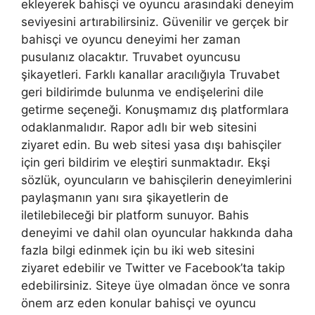
ekleyerek bahisçi ve oyuncu arasındaki deneyim
seviyesini artırabilirsiniz. Güvenilir ve gerçek bir
bahisçi ve oyuncu deneyimi her zaman
pusulanız olacaktır. Truvabet oyuncusu
şikayetleri. Farklı kanallar aracılığıyla Truvabet
geri bildirimde bulunma ve endişelerini dile
getirme seçeneği. Konuşmamız dış platformlara
odaklanmalıdır. Rapor adlı bir web sitesini
ziyaret edin. Bu web sitesi yasa dışı bahisçiler
için geri bildirim ve eleştiri sunmaktadır. Ekşi
sözlük, oyuncuların ve bahisçilerin deneyimlerini
paylaşmanın yanı sıra şikayetlerin de
iletilebileceği bir platform sunuyor. Bahis
deneyimi ve dahil olan oyuncular hakkında daha
fazla bilgi edinmek için bu iki web sitesini
ziyaret edebilir ve Twitter ve Facebook’ta takip
edebilirsiniz. Siteye üye olmadan önce ve sonra
önem arz eden konular bahisçi ve oyuncu