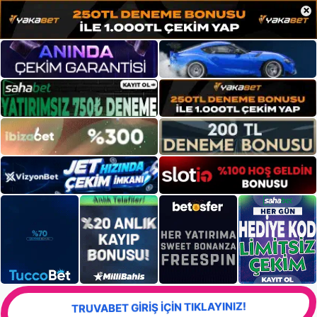
×
TRUVABET GİRİŞ İÇİN TIKLAYINIZ!