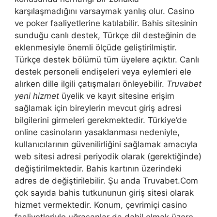
karşılaşmadığını varsaymak yanlış olur. Casino
ve poker faaliyetlerine katılabilir. Bahis sitesinin
sunduğu canlı destek, Türkçe dil desteğinin de
eklenmesiyle önemli ölçüde geliştirilmiştir.
Türkçe destek bölümü tüm üyelere açıktır. Canlı
destek personeli endişeleri veya eylemleri ele
alırken dille ilgili çatışmaları önleyebilir.
Truvabet
yeni hizmet
üyelik ve kayıt sitesine erişim
sağlamak için bireylerin mevcut giriş adresi
bilgilerini girmeleri gerekmektedir. Türkiye’de
online casinoların yasaklanması nedeniyle,
kullanıcılarının güvenilirliğini sağlamak amacıyla
web sitesi adresi periyodik olarak (gerektiğinde)
değiştirilmektedir. Bahis kartının üzerindeki
adres de değiştirilebilir. Şu anda Truvabet.Com
çok sayıda bahis tutkununun giriş sitesi olarak
hizmet vermektedir. Konum, çevrimiçi casino
faaliyetleriyle uğraşanlar da dahil olmak üzere,