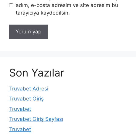
adım, e-posta adresim ve site adresim bu
tarayıcıya kaydedilsin.
Son Yazılar
Truvabet Adresi
Truvabet Giriş
Truvabet
Truvabet Giriş Sayfası
Truvabet