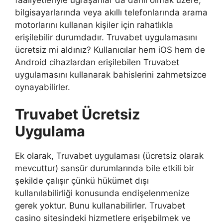
bilgisayarlarında veya akıllı telefonlarında arama
motorlarını kullanan kişiler için rahatlıkla
erişilebilir durumdadır. Truvabet uygulamasını
ücretsiz mi aldınız? Kullanıcılar hem iOS hem de
Android cihazlardan erişilebilen Truvabet
uygulamasını kullanarak bahislerini zahmetsizce
oynayabilirler.
Truvabet Ücretsiz
Uygulama
Ek olarak, Truvabet uygulaması (ücretsiz olarak
mevcuttur) sansür durumlarında bile etkili bir
şekilde çalışır çünkü hükümet dışı
kullanılabilirliği konusunda endişelenmenize
gerek yoktur. Bunu kullanabilirler. Truvabet
casino sitesindeki hizmetlere erişebilmek ve