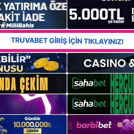
TRUVABET GİRİŞ İÇİN TIKLAYINIZ!