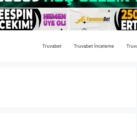
Truvabet
Truvabet İnceleme
Truv