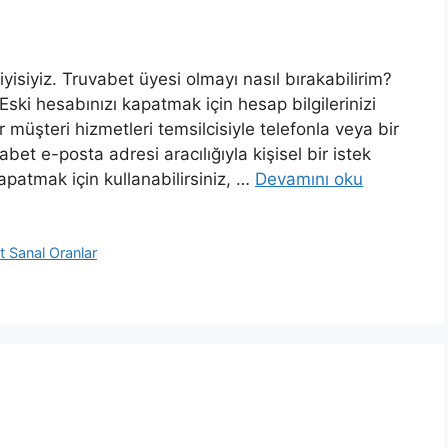
yisiyiz. Truvabet üyesi olmayı nasıl bırakabilirim?
Eski hesabınızı kapatmak için hesap bilgilerinizi
üşteri hizmetleri temsilcisiyle telefonla veya bir
et e-posta adresi aracılığıyla kişisel bir istek
kapatmak için kullanabilirsiniz, …
Devamını oku
t Sanal Oranlar