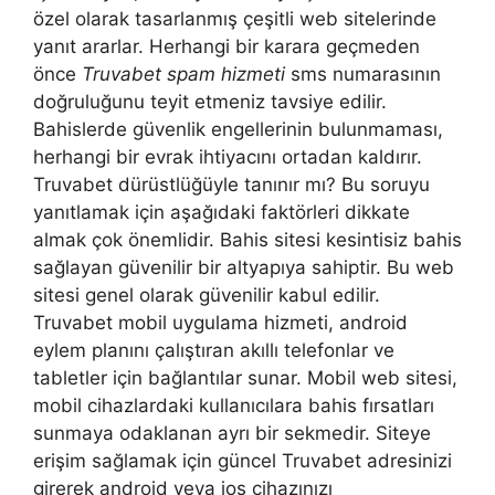
özel olarak tasarlanmış çeşitli web sitelerinde
yanıt ararlar. Herhangi bir karara geçmeden
önce
Truvabet spam hizmeti
sms numarasının
doğruluğunu teyit etmeniz tavsiye edilir.
Bahislerde güvenlik engellerinin bulunmaması,
herhangi bir evrak ihtiyacını ortadan kaldırır.
Truvabet dürüstlüğüyle tanınır mı? Bu soruyu
yanıtlamak için aşağıdaki faktörleri dikkate
almak çok önemlidir. Bahis sitesi kesintisiz bahis
sağlayan güvenilir bir altyapıya sahiptir. Bu web
sitesi genel olarak güvenilir kabul edilir.
Truvabet mobil uygulama hizmeti, android
eylem planını çalıştıran akıllı telefonlar ve
tabletler için bağlantılar sunar. Mobil web sitesi,
mobil cihazlardaki kullanıcılara bahis fırsatları
sunmaya odaklanan ayrı bir sekmedir. Siteye
erişim sağlamak için güncel Truvabet adresinizi
girerek android veya ios cihazınızı