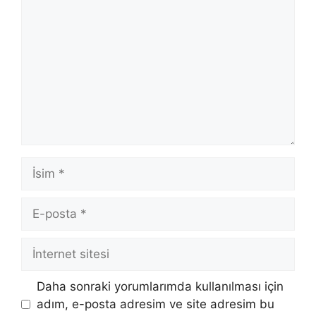
İsim
E-
posta
İnternet
sitesi
Daha sonraki yorumlarımda kullanılması için
adım, e-posta adresim ve site adresim bu