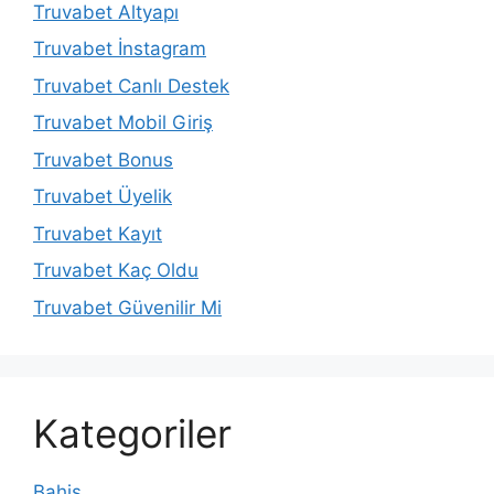
Truvabet Altyapı
Truvabet İnstagram
Truvabet Canlı Destek
Truvabet Mobil Giriş
Truvabet Bonus
Truvabet Üyelik
Truvabet Kayıt
Truvabet Kaç Oldu
Truvabet Güvenilir Mi
Kategoriler
Bahis