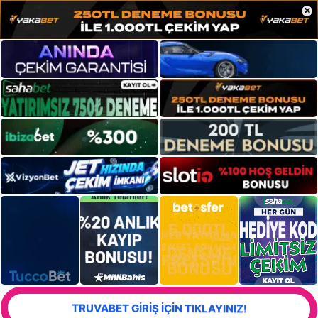
×
TRUVABET GİRİŞ İÇİN TIKLAYINIZ!