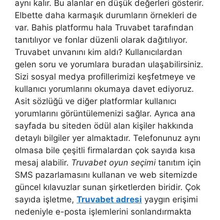
aynı kalır. Bu alanlar en düşük değerleri gösterir.
Elbette daha karmaşık durumların örnekleri de
var. Bahis platformu hala Truvabet tarafından
tanıtılıyor ve fonlar düzenli olarak dağıtılıyor.
Truvabet unvanını kim aldı? Kullanıcılardan
gelen soru ve yorumlara buradan ulaşabilirsiniz.
Sizi sosyal medya profillerimizi keşfetmeye ve
kullanıcı yorumlarını okumaya davet ediyoruz.
Asit sözlüğü ve diğer platformlar kullanıcı
yorumlarını görüntülemenizi sağlar. Ayrıca ana
sayfada bu siteden ödül alan kişiler hakkında
detaylı bilgiler yer almaktadır. Telefonunuz aynı
olmasa bile çeşitli firmalardan çok sayıda kısa
mesaj alabilir.
Truvabet oyun seçimi
tanıtım için
SMS pazarlamasını kullanan ve web sitemizde
güncel kılavuzlar sunan şirketlerden biridir. Çok
sayıda işletme,
Truvabet adresi
yaygın erişimi
nedeniyle e-posta işlemlerini sonlandırmakta