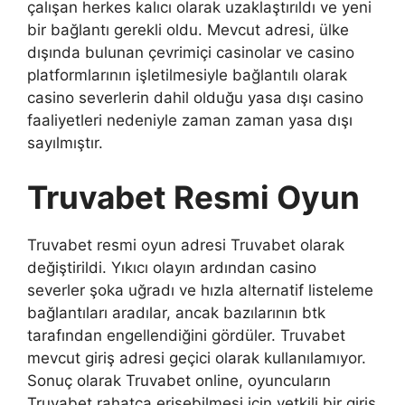
çalışan herkes kalıcı olarak uzaklaştırıldı ve yeni
bir bağlantı gerekli oldu. Mevcut adresi, ülke
dışında bulunan çevrimiçi casinolar ve casino
platformlarının işletilmesiyle bağlantılı olarak
casino severlerin dahil olduğu yasa dışı casino
faaliyetleri nedeniyle zaman zaman yasa dışı
sayılmıştır.
Truvabet Resmi Oyun
Truvabet resmi oyun adresi Truvabet olarak
değiştirildi. Yıkıcı olayın ardından casino
severler şoka uğradı ve hızla alternatif listeleme
bağlantıları aradılar, ancak bazılarının btk
tarafından engellendiğini gördüler. Truvabet
mevcut giriş adresi geçici olarak kullanılamıyor.
Sonuç olarak Truvabet online, oyuncuların
Truvabet rahatça erişebilmesi için yetkili bir giriş