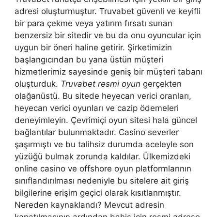
adresi oluşturmuştur. Truvabet güvenli ve keyifli
bir para çekme veya yatırım fırsatı sunan
benzersiz bir sitedir ve bu da onu oyuncular için
uygun bir öneri haline getirir. Şirketimizin
başlangıcından bu yana üstün müşteri
hizmetlerimiz sayesinde geniş bir müşteri tabanı
oluşturduk.
Truvabet resmi oyun
gerçekten
olağanüstü. Bu sitede heyecan verici oranları,
heyecan verici oyunları ve cazip ödemeleri
deneyimleyin. Çevrimiçi oyun sitesi hala güncel
bağlantılar bulunmaktadır. Casino severler
şaşırmıştı ve bu talihsiz durumda aceleyle son
yüzüğü bulmak zorunda kaldılar. Ülkemizdeki
online casino ve offshore oyun platformlarının
sınıflandırılması nedeniyle bu sitelere ait giriş
bilgilerine erişim geçici olarak kısıtlanmıştır.
Nereden kaynaklandı? Mevcut adresin
kapatılmasının ardından bahis için resmi adrese