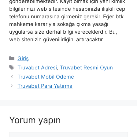
gönderebilmektedir. Kayıt olmak için yeni kimlik
bilgilerinizi web sitesinde hesabınızla ilişkili cep
telefonu numarasına girmeniz gerekir. Eğer btk
mahkeme kararıyla sokağa çıkma yasağı
uygularsa size derhal bilgi vereceklerdir. Bu,
web sitenizin güvenilirliğini artıracaktır.
Kategoriler
Giriş
Etiketler
Truvabet Adresi
,
Truvabet Resmi Oyun
Truvabet Mobil Ödeme
Truvabet Para Yatırma
Yorum yapın
Yorum