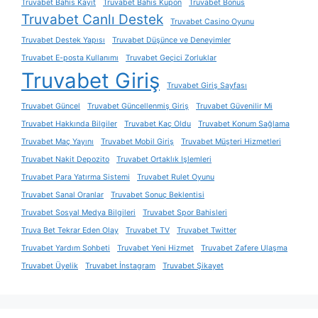
Truvabet Bahis Kayıt
Truvabet Bahis Kupon
Truvabet Bonus
Truvabet Canlı Destek
Truvabet Casino Oyunu
Truvabet Destek Yapısı
Truvabet Düşünce ve Deneyimler
Truvabet E-posta Kullanımı
Truvabet Geçici Zorluklar
Truvabet Giriş
Truvabet Giriş Sayfası
Truvabet Güncel
Truvabet Güncellenmiş Giriş
Truvabet Güvenilir Mi
Truvabet Hakkında Bilgiler
Truvabet Kaç Oldu
Truvabet Konum Sağlama
Truvabet Maç Yayını
Truvabet Mobil Giriş
Truvabet Müşteri Hizmetleri
Truvabet Nakit Depozito
Truvabet Ortaklık Işlemleri
Truvabet Para Yatırma Sistemi
Truvabet Rulet Oyunu
Truvabet Sanal Oranlar
Truvabet Sonuç Beklentisi
Truvabet Sosyal Medya Bilgileri
Truvabet Spor Bahisleri
Truva Bet Tekrar Eden Olay
Truvabet TV
Truvabet Twitter
Truvabet Yardım Sohbeti
Truvabet Yeni Hizmet
Truvabet Zafere Ulaşma
Truvabet Üyelik
Truvabet İnstagram
Truvabet Şikayet