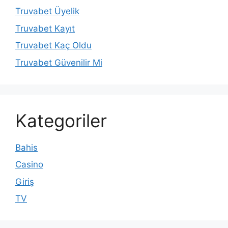
Truvabet Üyelik
Truvabet Kayıt
Truvabet Kaç Oldu
Truvabet Güvenilir Mi
Kategoriler
Bahis
Casino
Giriş
TV