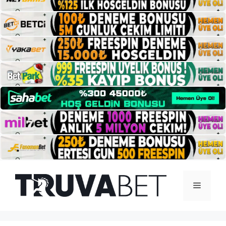
İçeriğe
atla
Menü