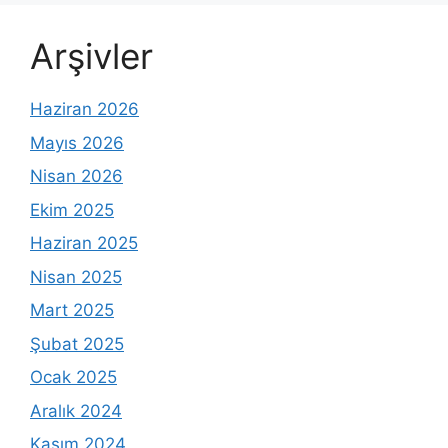
Arşivler
Haziran 2026
Mayıs 2026
Nisan 2026
Ekim 2025
Haziran 2025
Nisan 2025
Mart 2025
Şubat 2025
Ocak 2025
Aralık 2024
Kasım 2024