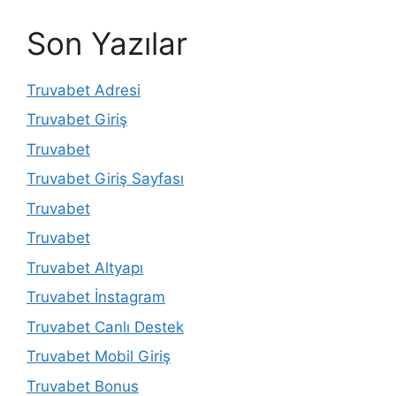
Son Yazılar
Truvabet Adresi
Truvabet Giriş
Truvabet
Truvabet Giriş Sayfası
Truvabet
Truvabet
Truvabet Altyapı
Truvabet İnstagram
Truvabet Canlı Destek
Truvabet Mobil Giriş
Truvabet Bonus