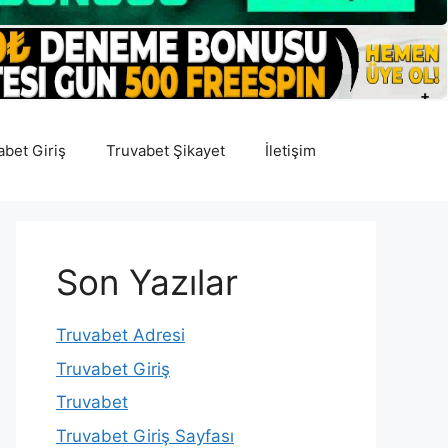
abet Giriş
Truvabet Şikayet
İletişim
Son Yazılar
Truvabet Adresi
Truvabet Giriş
Truvabet
Truvabet Giriş Sayfası