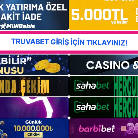
TRUVABET GİRİŞ İÇİN TIKLAYINIZ!