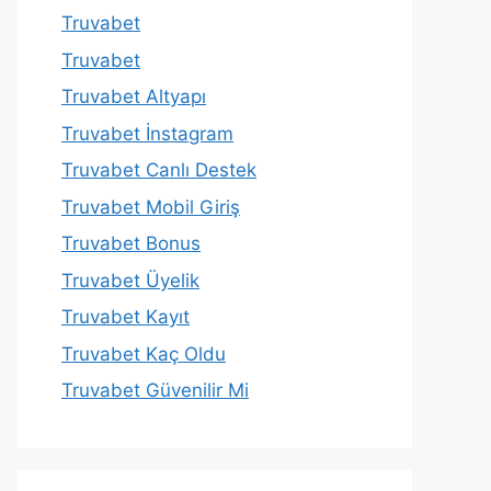
Truvabet
Truvabet
Truvabet Altyapı
Truvabet İnstagram
Truvabet Canlı Destek
Truvabet Mobil Giriş
Truvabet Bonus
Truvabet Üyelik
Truvabet Kayıt
Truvabet Kaç Oldu
Truvabet Güvenilir Mi