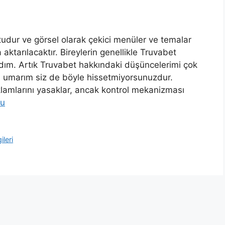
tudur ve görsel olarak çekici menüler ve temalar
aktarılacaktır. Bireylerin genellikle Truvabet
dırdım. Artık Truvabet hakkındaki düşüncelerimi çok
, umarım siz de böyle hissetmiyorsunuzdur.
lamlarını yasaklar, ancak kontrol mekanizması
ku
leri