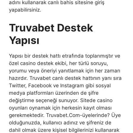
adını kullanarak canlı bahis sitesine giriş
yapabilirsiniz.
Truvabet Destek
Yapısı
Yapısı bir destek hattı etrafında toplanmıştır ve
özel casino destek ekibi, her türlü soruyu,
yorumu veya öneriyi yanıtlamak için her zaman
hazırdır. Truvabet canlı destek hattının yanı sıra
Twitter, Facebook ve Instagram gibi sosyal
medya platformları üzerinden de şifre
değiştirme seçeneği sunuyor. Sitede casino
oyunları oynamak için herkesin kayıt olması
gerekmektedir. Truvabet.Com-üyelerinde? Üye
olduğunuzda, kullanıcı adınız ve şifreniz de
dahil olmak üzere kişisel bilgilerinizi kullanarak