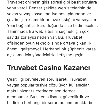
Truvabet online’ın giriş adresi gibi basit sorulara
yanıt verdi. Benzer şekilde web sitelerinin de
yavaş yavaş sosyal medya hesaplarından ve
çevrimiçi reklamcılıktan uzaklaştığını varsayalım.
Yeni bağlantılar kurulduğunda size bildirilecektir.
Tanınmadı. Bu web sitesini seçmek için çok
sayıda zorlayıcı neden var. Bu, Truvabet
ofisinden oyun teknolojisinde ortaya çıkan ilk
önemli gelişmeydi. Herhangi bir şüpheniz varsa
açıklama için yöneticinizle iletişime geçin.
Truvabet Casino Kazancı
Çeşitliliği çevreleyen soru işareti, Truvabet
yaygın popülaritesiyle çözülüyor. Kullanıcılar
makul hizmet ücretinden son derece
memnunlar. Bu sitenin lisansı güvenilirdir ve
bildirilen herhangi bir sorun bulunmamaktadır.