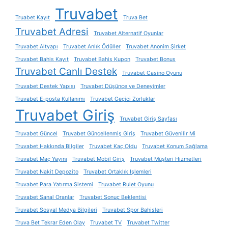
Truvabet
Truabet Kayıt
Truva Bet
Truvabet Adresi
Truvabet Alternatif Oyunlar
Truvabet Altyapı
Truvabet Anlık Ödüller
Truvabet Anonim Şirket
Truvabet Bahis Kayıt
Truvabet Bahis Kupon
Truvabet Bonus
Truvabet Canlı Destek
Truvabet Casino Oyunu
Truvabet Destek Yapısı
Truvabet Düşünce ve Deneyimler
Truvabet E-posta Kullanımı
Truvabet Geçici Zorluklar
Truvabet Giriş
Truvabet Giriş Sayfası
Truvabet Güncel
Truvabet Güncellenmiş Giriş
Truvabet Güvenilir Mi
Truvabet Hakkında Bilgiler
Truvabet Kaç Oldu
Truvabet Konum Sağlama
Truvabet Maç Yayını
Truvabet Mobil Giriş
Truvabet Müşteri Hizmetleri
Truvabet Nakit Depozito
Truvabet Ortaklık Işlemleri
Truvabet Para Yatırma Sistemi
Truvabet Rulet Oyunu
Truvabet Sanal Oranlar
Truvabet Sonuç Beklentisi
Truvabet Sosyal Medya Bilgileri
Truvabet Spor Bahisleri
Truva Bet Tekrar Eden Olay
Truvabet TV
Truvabet Twitter