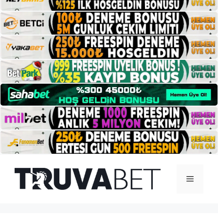
İçeriğe
atla
Menü