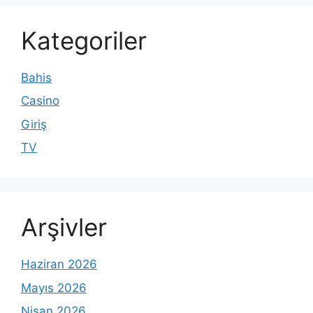
Kategoriler
Bahis
Casino
Giriş
TV
Arşivler
Haziran 2026
Mayıs 2026
Nisan 2026