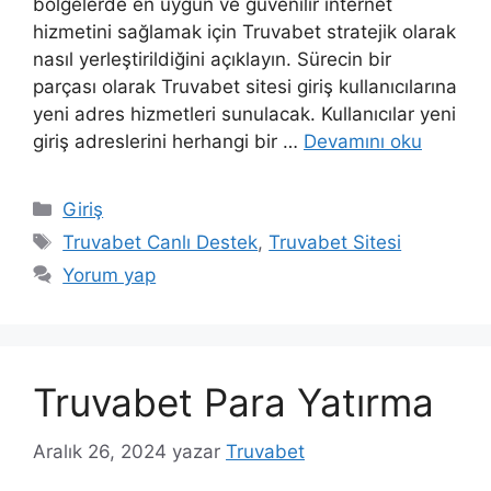
bölgelerde en uygun ve güvenilir internet
hizmetini sağlamak için Truvabet stratejik olarak
nasıl yerleştirildiğini açıklayın. Sürecin bir
parçası olarak Truvabet sitesi giriş kullanıcılarına
yeni adres hizmetleri sunulacak. Kullanıcılar yeni
giriş adreslerini herhangi bir …
Devamını oku
Kategoriler
Giriş
Etiketler
Truvabet Canlı Destek
,
Truvabet Sitesi
Yorum yap
Truvabet Para Yatırma
Aralık 26, 2024
yazar
Truvabet