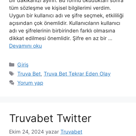
bir dakikanızı ayırın. Bu formu okuduktan sonra
tüm sözleşme ve kişisel bilgilerimi verdim.
Uygun bir kullanıcı adı ve şifre seçmek, etkililiği
açısından çok önemlidir. Kullanıcıların kullanıcı
adı ve şifrelerinin birbirinden farklı olmasına
dikkat edilmesi önemlidir. Şifre en az bir …
Devamını oku
Kategoriler
Giriş
Etiketler
Truva Bet
,
Truva Bet Tekrar Eden Olay
Yorum yap
Truvabet Twitter
Ekim 24, 2024
yazar
Truvabet