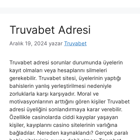
Truvabet Adresi
Aralık 19, 2024
yazar
Truvabet
Truvabet adresi sorunlar durumunda üyelerin
kayıt olmaları veya hesaplarını silmeleri
gerekebilir. Truvabet sitesi, üyelerinin yaptığı
bahislerin yanlış yerleştirilmesi nedeniyle
zorluklarla karşı karşıyadır. Moral ve
motivasyonlarının arttığını gören kişiler Truvabet
adresi üyeliğini sonlandırmaya karar verebilir.
Özellikle casinolarda ciddi kayıplar yaşayan
kişiler, kayıplarını casino sitelerinin varlığına
bağladılar. Nereden kaynaklandı? Gerçek paralı