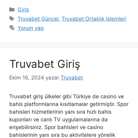
Kategoriler
Giriş
Etiketler
Truvabet Güncel
,
Truvabet Ortaklık Işlemleri
Yorum yap
Truvabet Giriş
Ekim 16, 2024
yazar
Truvabet
Truvabet giriş ülkeler gibi Türkiye de casino ve
bahis platformlarına kısıtlamalar getirmiştir. Spor
bahisleri hizmetlerinin yanı sıra hızlı bahis
kuponları ve canlı TV uygulamalarına da
erişebilirsiniz. Spor bahisleri ve casino
bahislerinin yanı sıra bu aktivitelere yönelik