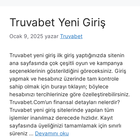
Truvabet Yeni Giriş
Ocak 9, 2025
yazar
Truvabet
Truvabet yeni giriş ilk giriş yaptığınızda sitenin
ana sayfasında çok çeşitli oyun ve kampanya
seçeneklerinin gösterildiğini göreceksiniz. Giriş
yapmak ve hesabınız üzerinde tam kontrole
sahip olmak için burayı tıklayın; böylece
hesabınızı tercihlerinize göre özelleştirebilirsiniz.
Truvabet.Com’un finansal detayları nelerdir?
Truvabet yeni giriş sitelerinde yapılan tüm
işlemler inanılmaz derecede hızlıdır. Kayıt
sayfasında üyeliğinizi tamamlamak için sınırlı
süreniz …
Devamını oku