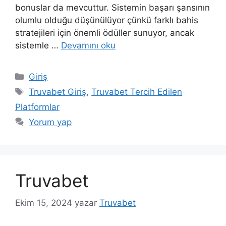
bonuslar da mevcuttur. Sistemin başarı şansının
olumlu olduğu düşünülüyor çünkü farklı bahis
stratejileri için önemli ödüller sunuyor, ancak
sistemle …
Devamını oku
Kategoriler
Giriş
Etiketler
Truvabet Giriş
,
Truvabet Tercih Edilen
Platformlar
Yorum yap
Truvabet
Ekim 15, 2024
yazar
Truvabet