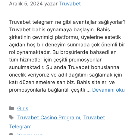
Aralık 5, 2024
yazar
Truvabet
Truvabet telegram ne gibi avantajlar sağlıyorlar?
Truvabet bahis oynamaya başlayın. Bahis
şirketinin çevrimiçi platformu, üyelerine estetik
açıdan hoş bir deneyim sunmada çok önemli bir
rol oynamaktadır. Bu broşürlerde bahsedilen
tüm hizmetler için çeşitli promosyonlar
sunulmaktadır. Şu anda Truvabet bonuslarına
öncelik veriyoruz ve adil dağıtımı sağlamak için
katı düzenlemelere sahibiz. Bahis siteleri ve
promosyonlarla bağlantılı çeşitli …
Devamını oku
Kategoriler
Giriş
Etiketler
Truvabet Casino Programı
,
Truvabet
Telegram