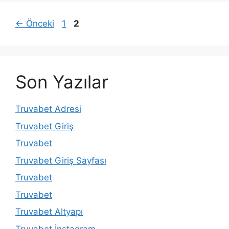
Sayfa
Sayfa
←
Önceki
1
2
Son Yazılar
Truvabet Adresi
Truvabet Giriş
Truvabet
Truvabet Giriş Sayfası
Truvabet
Truvabet
Truvabet Altyapı
Truvabet İnstagram