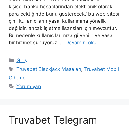
kişisel banka hesaplarından elektronik olarak
para çektiğinde bunu gösterecek.’ bu web sitesi
çinli kullanıcıların yasal kullanımına yönelik
değildir, ancak işletme lisansları için mevcuttur.
Bu nedenle kullanıcılarımıza güvenilir ve yasal
bir hizmet sunuyoruz. …
Devamını oku
Kategoriler
Giriş
Etiketler
Truvabet Blackjack Masaları
,
Truvabet Mobil
Ödeme
Yorum yap
Truvabet Telegram